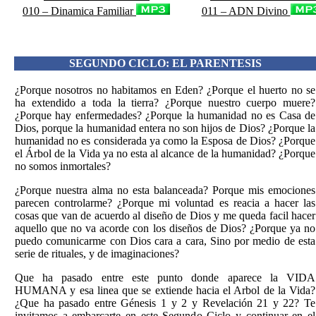
010 – Dinamica Familiar
011 – ADN Divino
SEGUNDO CICLO: EL PARENTESIS
¿Porque nosotros no habitamos en Eden? ¿Porque el huerto no se
ha extendido a toda la tierra? ¿Porque nuestro cuerpo muere?
¿Porque hay enfermedades? ¿Porque la humanidad no es Casa de
Dios, porque la humanidad entera no son hijos de Dios? ¿Porque la
humanidad no es considerada ya como la Esposa de Dios? ¿Porque
el Árbol de la Vida ya no esta al alcance de la humanidad? ¿Porque
no somos inmortales?
¿Porque nuestra alma no esta balanceada? Porque mis emociones
parecen controlarme? ¿Porque mi voluntad es reacia a hacer las
cosas que van de acuerdo al diseño de Dios y me queda facil hacer
aquello que no va acorde con los diseños de Dios? ¿Porque ya no
puedo comunicarme con Dios cara a cara, Sino por medio de esta
serie de rituales, y de imaginaciones?
Que ha pasado entre este punto donde aparece la VIDA
HUMANA y esa linea que se extiende hacia el Arbol de la Vida?
¿Que ha pasado entre Génesis 1 y 2 y Revelación 21 y 22? Te
invitamos a embarcarte en este Segundo Ciclo y continuar en el