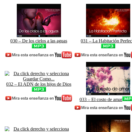
030 – De los cielos a las aguas
031 – La Habitación Perfec
032 – El ADN de los hijos de Dios
033 – El costo de amar